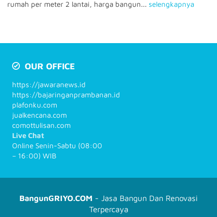
rumah per meter 2 lantai, harga bangun...
selengkapnya
OUR OFFICE
https://jawaranews.id
https://bajaringanprambanan.id
plafonku.com
jualkencana.com
comottulisan.com
Live Chat
Online Senin-Sabtu (08:00
– 16:00) WIB
BangunGRIYO.COM
- Jasa Bangun Dan Renovasi
Terpercaya