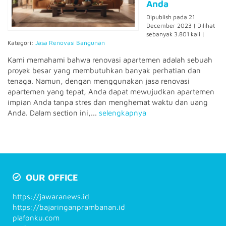
Anda
Dipublish pada 21
December 2023 | Dilihat
sebanyak 3.801 kali |
Kategori:
Jasa Renovasi Bangunan
Kami memahami bahwa renovasi apartemen adalah sebuah
proyek besar yang membutuhkan banyak perhatian dan
tenaga. Namun, dengan menggunakan jasa renovasi
apartemen yang tepat, Anda dapat mewujudkan apartemen
impian Anda tanpa stres dan menghemat waktu dan uang
Anda. Dalam section ini,...
selengkapnya
OUR OFFICE
https://jawaranews.id
https://bajaringanprambanan.id
plafonku.com